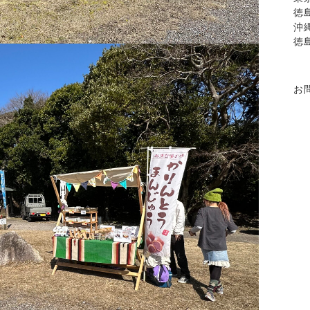
徳
沖
徳
お