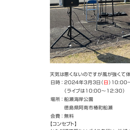
天気は悪くないのですが風が強くて体
日時
：
2024年3月3日（
日
）10:00
（ライブは10:00〜12:30）
場所
：
船瀬海岸公園
徳島県阿南市椿町船瀬
会費
：
無料
【コンセプト】