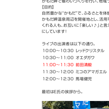
かもだ岬で賑わいづくりを行い、地域
【目的】
自然豊かな“かもだ”で、ふるさとを体
かもだ岬温泉周辺を開催地とし、活用
くれる人も、お互いに「楽しい♪」と言
にしています！
ライブの出演者は以下の通り。
10:00〜10:30
レッドクリスタル
10:30〜11:00
オエダガワ
11:00〜11:30
前田清毅
11:30〜12:00
ミコのアマガエル
12:00〜12:30
馬場健児
最初はE氏の挨拶から。