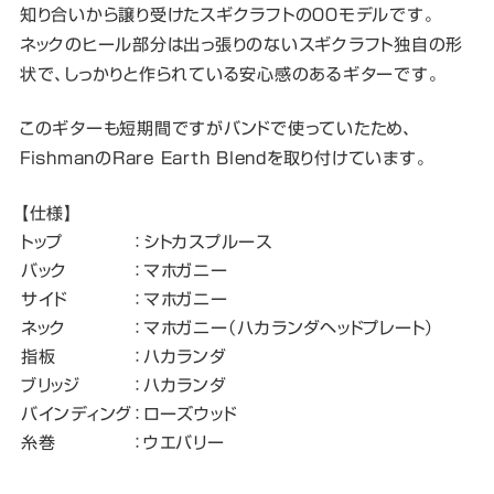
知り合いから譲り受けたスギクラフトの００モデルです。
ネックのヒール部分は出っ張りのないスギクラフト独自の形
状で、しっかりと作られている安心感のあるギターです。
このギターも短期間ですがバンドで使っていたため、
FishmanのRare Earth Blendを取り付けています。
【仕様】
トップ
：
シトカスプルース
バック
：
マホガニー
サイド
：
マホガニー
ネック
：
マホガニー（ハカランダヘッドプレート）
指板
：
ハカランダ
ブリッジ
：
ハカランダ
バインディング
：
ローズウッド
糸巻
：
ウエバリー